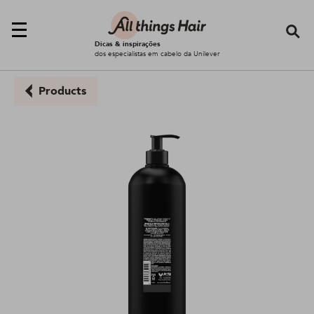
Se
Dicas & inspirações
dos especialistas em cabelo da Unilever
Products