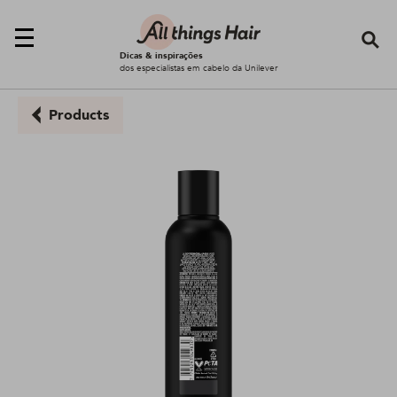
Se
Dicas & inspirações
dos especialistas em cabelo da Unilever
Products