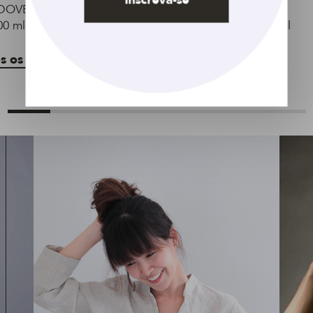
DOVE Regeneración
Acondicionador DOVE
00 ml
Regeneración Extrema 750 ml
s os produtos
Veja todos os produtos