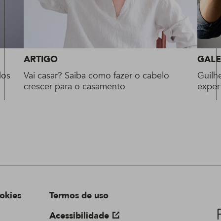
ARTIGO
GALE
los
Vai casar? Saiba como fazer o cabelo
Guilh
crescer para o casamento
exper
okies
Termos de uso
Acessibilidade