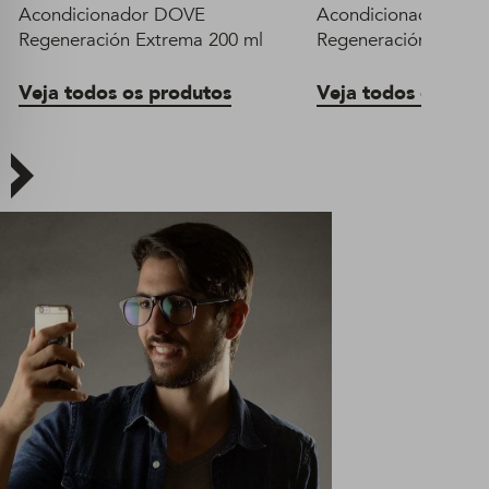
Acondicionador DOVE
Acondicionador DO
Regeneración Extrema 200 ml
Regeneración Extrem
Veja todos os produtos
Veja todos os pro