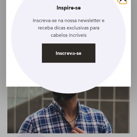
Fechar
Inspire-se
ARTIGO
ARTIGO
Inscreva-se na nossa newsletter e
Máscara de hidratação
Sem mistérios!
receba dicas exclusivas para
para cabelos secos: ela
Conheça os mitos e
cabelos incríveis
pode ser a salvação
verdades sobre
dos seus fios
cabelos coloridos
Inscreva-se