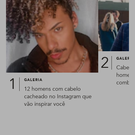
GALERIA
Cabelo 
homem: 
GALERIA
combin
12 homens com cabelo
cacheado no Instagram que
vão inspirar você