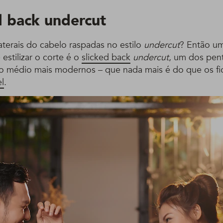
d back undercut
aterais do cabelo raspadas no estilo
undercut
? Então u
estilizar o corte é o
slicked back
undercut
, um dos pen
o médio mais modernos – que nada mais é do que os f
l
.