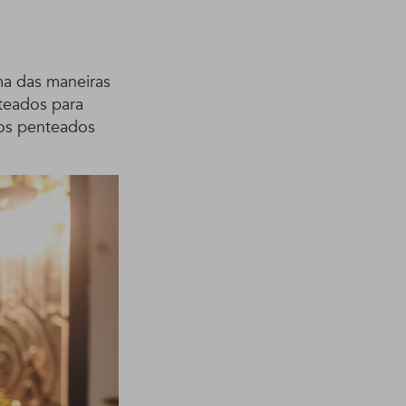
ma das maneiras
teados para
ios penteados