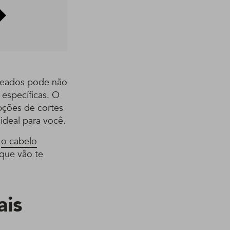
nteados pode não
 específicas. O
pções de cortes
 ideal para você.
a
o cabelo
 que vão te
ais