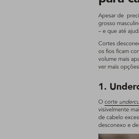
Apesar de preci
grosso masculin
– e que até aju
Cortes descone
os fios ficam co
volume mais apa
ver mais opções?
1. Under
O
corte
undercu
visivelmente ma
de cabelo exces
desconexo e de