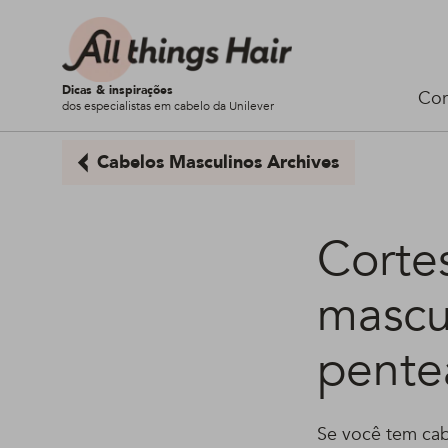
Dicas & inspirações
Cor
dos especialistas em cabelo da Unilever
Cabelos Masculinos Archives
Corte
mascul
pente
Se você tem cab