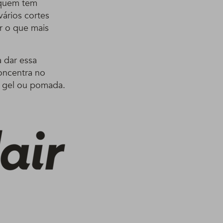
 quem tem
ários cortes
r o que mais
a dar essa
oncentra no
m gel ou pomada.