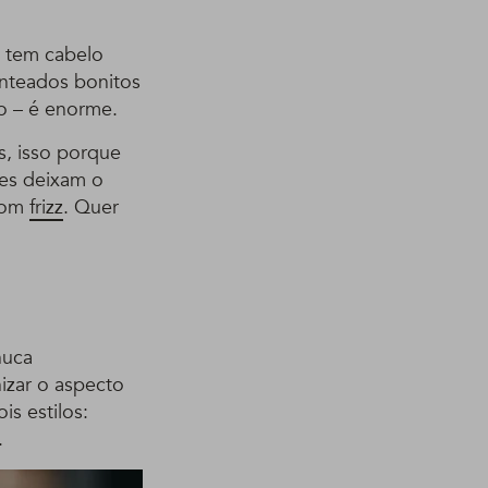
m tem cabelo
enteados bonitos
o – é enorme.
, isso porque
les deixam o
 com
frizz
. Quer
nuca
izar o aspecto
s estilos:
.