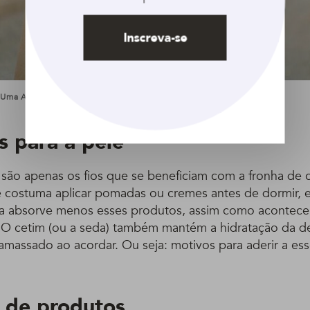
Inscreva-se
ma Aliada Para Evitar O Indesejável Bad Hair Day. Foto: Indigital
s para a pele
 são apenas os fios que se beneficiam com a fronha de 
costuma aplicar pomadas ou cremes antes de dormir, e
la absorve menos esses produtos, assim como acontec
s. O cetim (ou a seda) também mantém a hidratação da d
amassado ao acordar. Ou seja: motivos para aderir a ess
 de produtos