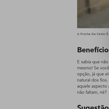
A Fronha De Cetim É U
Benefício
E sabia que não
mesmo! Se você 
opção, já que e
natural dos fio
aquele aspecto 
não faltam, né?
Sugestão