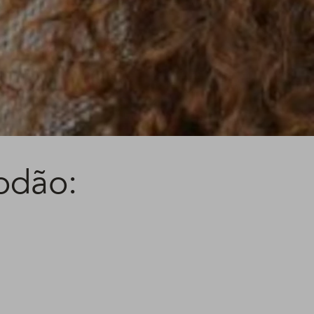
odão: