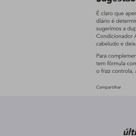
É claro que apen
diário é determ
sugerimos a du
Condicionador An
cabeludo e deix
Para complement
tem fórmula com 
o frizz controla,
Compartilhar
úl