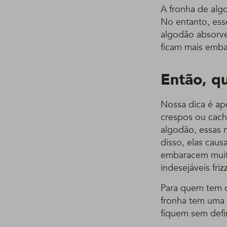
A fronha de alg
No entanto, ess
algodão absorve 
ficam mais emba
Então, q
Nossa dica é ap
crespos ou cache
algodão, essas 
disso, elas caus
embaracem muito
indesejáveis frizz
Para quem tem c
fronha tem uma s
fiquem sem defi