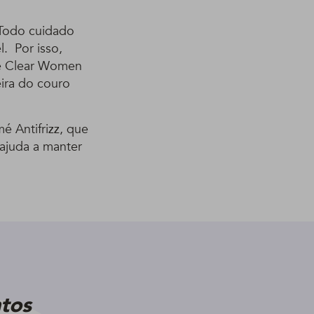
 Todo cuidado
. Por isso,
 e Clear Women
eira do couro
 Antifrizz, que
 ajuda a manter
tos