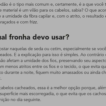
odão é o tipo mais comum e, certamente, é a que você 
e material é um vilão para os cabelos, sabia? O que aco
a umidade da fibra capilar e, com o atrito, o resultado 
raçados e com frizz.
ual fronha devo usar?
ostar naquelas de seda ou cetim, especialmente se voc
ados. E a explicação para isso é simples. Ao contrário
não afetam a umidade dos fios, preservando seu aspecto
am menos atritos entre os fios e o tecido, o que evita q
 durante a noite, fiquem muito amassados ou ainda ch
.
abelos cacheados, essa é a melhor opção porque, além
uperfície mais escorregadia, o que evita que os cachos 
nição no dia seguinte.