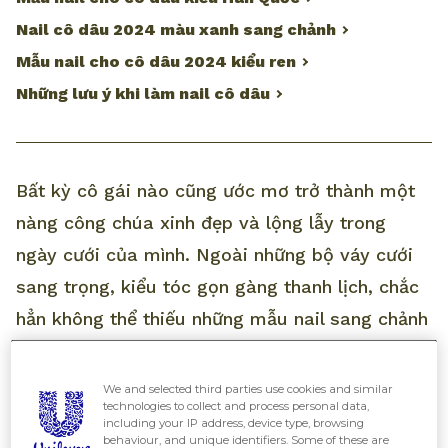
Nail cô dâu 2024 màu xanh sang chảnh
Mẫu nail cho cô dâu 2024 kiểu ren
Những lưu ý khi làm nail cô dâu
Bất kỳ cô gái nào cũng ước mơ trở thành một
nàng công chúa xinh đẹp và lộng lẫy trong
ngày cưới của mình. Ngoài những bộ váy cưới
sang trọng, kiểu tóc gọn gàng thanh lịch, chắc
hẳn không thể thiếu những mẫu nail sang chảnh
yêu kiều. Cùng All Things Beauty điểm qua 10
mẫu
nail cô dâu 2024
“hot” nhất hiện nay nhé!
We and selected third parties use cookies and similar
technologies to collect and process personal data,
including your IP address, device type, browsing
behaviour, and unique identifiers. Some of these are