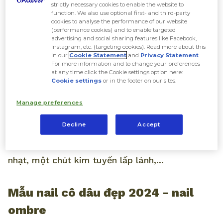
Mẫu nail cô dâu 2024 màu hồng
strictly necessary cookies to enable the website to
function. We also use optional first- and third-party
cookies to analyse the performance of our website
(performance cookies) and to enable targeted
Tone hồng thạch hay hồng pastel luôn là sắc
advertising and social sharing features like Facebook,
Instagram, etc. (targeting cookies). Read more about this
màu phổ biến được nhiều cô gái lựa chọn trong
in our
Cookie Statement
and
Privacy Statement
.
ngày cưới. Nếu các “nàng thơ” của All Things
For more information and to change your preferences
at any time click the Cookie settings option here:
Beauty yêu thích phong cách nhẹ nhàng, tinh
Cookie settings
or in the footer on our sites.
tế, không quá phô trương và cầu kỳ, thì các
Manage preferences
mẫu nail hồng basic sẽ là chọn lựa hoàn hảo.
Decline
Accept
Để tránh đơn điệu, các nàng có thể phối cùng
những gam màu trơn khác như trắng sữa, ghi
nhạt, một chút kim tuyến lấp lánh,...
Mẫu nail cô dâu đẹp 2024 - nail
ombre