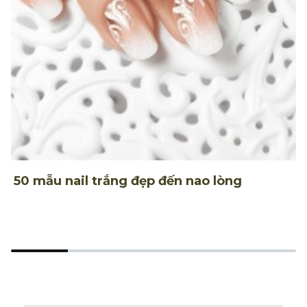
50 mẫu nail trắng đẹp đến nao lòng
4
n