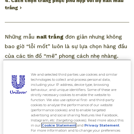
4. Cách chọn trang phục phù hợp với bộ nail màu
trắng
Những mẫu
nail trắng
đơn giản nhưng không
bao giờ “lỗi mốt” luôn là sự lựa chọn hàng đầu
của các tín đồ “mê” phong cách nhẹ nhàng.
Hãy để All Things Beauty cập nhật “tất tần tật”
các thông tin về mẫu nail “hot hit” này để nàng
We and selected third parties use cookies and similar
technologies to collect and process personal data,
tham khảo nhé.
including your IP address, device type, browsing
behaviour, and unique identifiers. Some of these are
strictly necessary cookies to enable the website to
function. We also use optional first- and third-party
1. Sơn nail màu trắng có ý nghĩa gì?
cookies to analyse the performance of our website
(performance cookies) and to enable targeted
advertising and social sharing features like Facebook,
Instagram, etc. (targeting cookies). Read more about this
Sơn nail màu trắng rất phổ biến và được nhiều
in our
Cookie Statement
and
Privacy Statement
.
For more information and to change your preferences
tín đồ làm đẹp lựa chọn. Không chỉ vì màu này