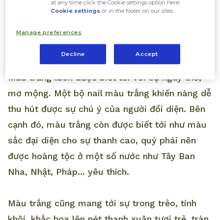
at any time click the Cookie settings option here:
Cookie settings
or in the footer on our sites.
có tính thẩm mỹ cao, phù hợp với nhiều trang
phục mà nó còn mang một số thông điệp ý
Manage preferences
nghĩa.
Decline
Accept
Màu trắng luôn được biết tới với sự ngây thơ,
mơ mộng. Một bộ nail màu trắng khiến nàng dễ
thu hút được sự chú ý của người đối diện. Bên
cạnh đó, màu trắng còn được biết tới như màu
sắc đại diện cho sự thanh cao, quý phái nên
được hoàng tộc ở một số nước như Tây Ban
Nha, Nhật, Pháp... yêu thích.
Màu trắng cũng mang tới sự trong trẻo, tinh
khôi, khắc họa lên nét thanh xuân tươi trẻ, tràn