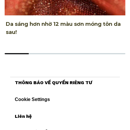
Da sáng hơn nhờ 12 màu sơn móng tôn da
N
sau!
đ
THÔNG BÁO VỀ QUYỀN RIÊNG TƯ
Cookie Settings
Liên hệ