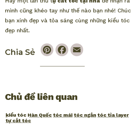
Hãy một lần thử t
ự cắt tóc tại nhà
để nhận ra
mình cũng khéo tay như thế nào bạn nhé! Chúc
bạn xinh đẹp và tỏa sáng cùng những kiểu tóc
đẹp nhất.
Pinterest
Facebook
Email
Chia Sẻ
Chủ đề liên quan
kiểu tóc Hàn Quốc
tóc mái
tóc ngắn
tóc tỉa layer
tự cắt tóc