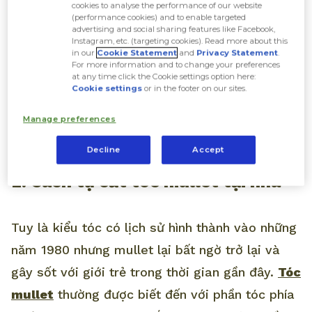
cắt lúc nãy và tỉa với độ dài như mong muốn
cookies to analyse the performance of our website
(performance cookies) and to enable targeted
cho đến khi hoàn thành đến tầng layer cuối
advertising and social sharing features like Facebook,
Instagram, etc. (targeting cookies). Read more about this
cùng.
in our
Cookie Statement
and
Privacy Statement
.
For more information and to change your preferences
at any time click the Cookie settings option here:
Cookie settings
or in the footer on our sites.
Bước 4:
Để hoàn thiện mái tóc layer, bạn có thể
tóm tóc ra phía trước để tỉa lại cho gọn gàng
Manage preferences
hơn.
Decline
Accept
2. Cách tự cắt tóc mullet tại nhà
Tuy là kiểu tóc có lịch sử hình thành vào những
năm 1980 nhưng mullet lại bất ngờ trở lại và
gây sốt với giới trẻ trong thời gian gần đây.
Tóc
mullet
thường được biết đến với phần tóc phía