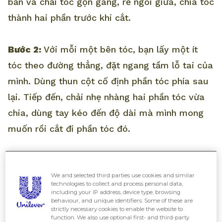
bẩn và chải tóc gọn gàng, rẽ ngôi giữa, chia tóc
thành hai phần trước khi cắt.
Bước 2:
Với mỗi một bên tóc, bạn lấy một ít
tóc theo đường thẳng, đặt ngang tầm lỗ tai của
mình. Dùng thun cột cố định phần tóc phía sau
lại. Tiếp đến, chải nhẹ nhàng hai phần tóc vừa
chia, dùng tay kéo đến độ dài mà mình mong
muốn rồi cắt đi phần tóc đó.
Bước 3:
Sau khi hoàn tất xong phần tóc phía
trước, bạn sẽ thả phần tóc phía sau ra, tiếp tục
We and selected third parties use cookies and similar
technologies to collect and process personal data,
chia làm hai và cố định một bên bằng thun.
including your IP address, device type, browsing
behaviour, and unique identifiers. Some of these are
Lập lại quá trình lấy một ít tóc gồm phần đã
strictly necessary cookies to enable the website to
function. We also use optional first- and third-party