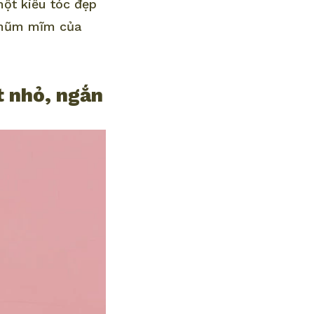
một kiểu tóc đẹp
á mũm mĩm của
t nhỏ, ngắn