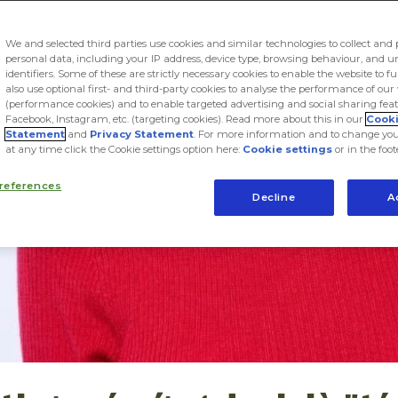
We and selected third parties use cookies and similar technologies to collect and 
personal data, including your IP address, device type, browsing behaviour, and 
identifiers. Some of these are strictly necessary cookies to enable the website to f
also use optional first- and third-party cookies to analyse the performance of our
(performance cookies) and to enable targeted advertising and social sharing feat
Facebook, Instagram, etc. (targeting cookies). Read more about this in our
Cook
Statement
and
Privacy Statement
. For more information and to change you
at any time click the Cookie settings option here:
Cookie settings
or in the foot
references
Decline
A