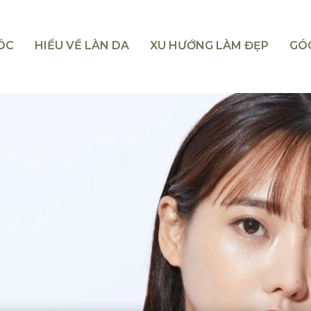
TÓC
HIỂU VỀ LÀN DA
XU HƯỚNG LÀM ĐẸP
GÓ