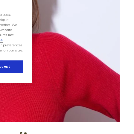
process
unique
unction. We
 website
ures like
ie
r preferences
er on our sites.
ccept