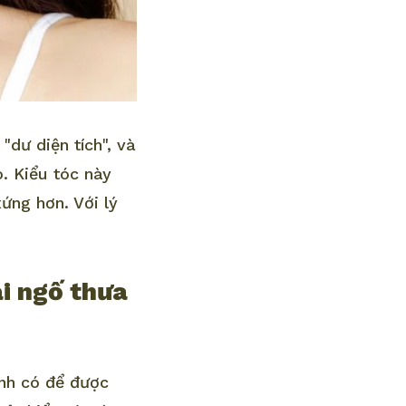
dư diện tích", và
o. Kiểu tóc này
ứng hơn. Với lý
i ngố thưa
nh có để được