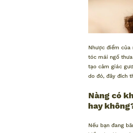
Nhược điểm của n
tóc mái ngố thưa 
tạo cảm giác gươ
do đó, đây đích t
Nàng có kh
hay không
Nếu bạn đang băn