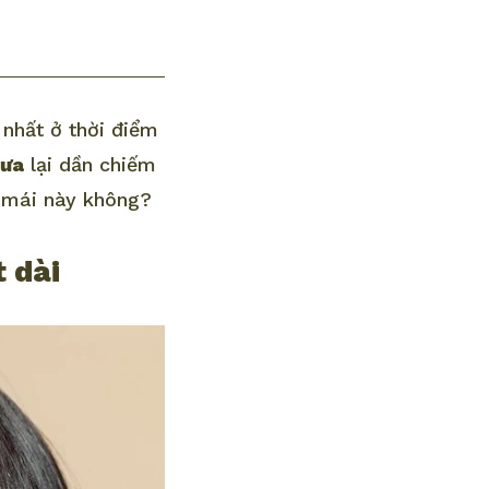
nhất ở thời điểm
hưa
lại dần chiếm
c mái này không?
 dài