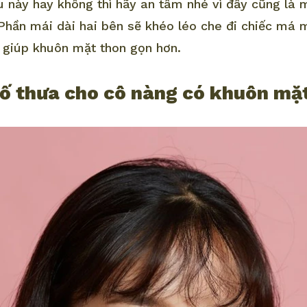
u này hay không thì hãy an tâm nhé vì đây cũng là 
 Phần mái dài hai bên sẽ khéo léo che đi chiếc m
 giúp khuôn mặt thon gọn hơn.
ố thưa cho cô nàng có khuôn mặ