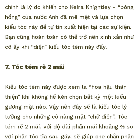
chính là lý do khiến cho Keira Knightley - “bóng
hồng" của nước Anh đã mê mệt và lựa chọn
kiểu tóc này để tự tin xuất hiện tại các sự kiện.
Bạn cũng hoàn toàn có thể trở nên xinh xắn như
cô ấy khi “diện" kiểu tóc tém này đấy.
7. Tóc tém rẽ 2 mái
Kiểu tóc tém này được xem là “hoa hậu thân
thiện" khi không hề kén chọn bất kỳ một kiểu
gương mặt nào. Vậy nên đây sẽ là kiểu tóc lý
tưởng cho những cô nàng mặt “chữ điền". Tóc
tém rẽ 2 mái, với độ dài phần mái khoảng ⅔ so
với phần tóc tỉa sau gáy, sẽ giúp che chắn phần