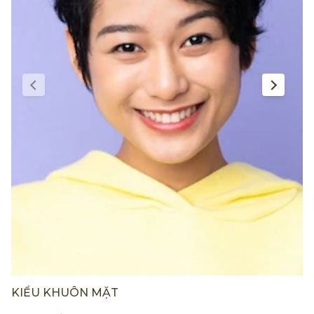
KIỂU KHUÔN MẶT
K