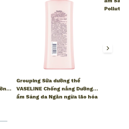
ẩm Sáng 
Pollution
tới 4H v
Grouping Sữa dưỡng thể
ưỡng
VASELINE Chống nắng Dưỡng
ẩm Sáng da Ngăn ngừa lão hóa
Dưỡng da cơ thể sáng khỏe mịn
màng 350ml