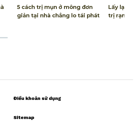
hà
5 cách trị mụn ở mông đơn
Lấy lại sự
giản tại nhà chẳng lo tái phát
trị rạn d
Điều khoản sử dụng
Sitemap