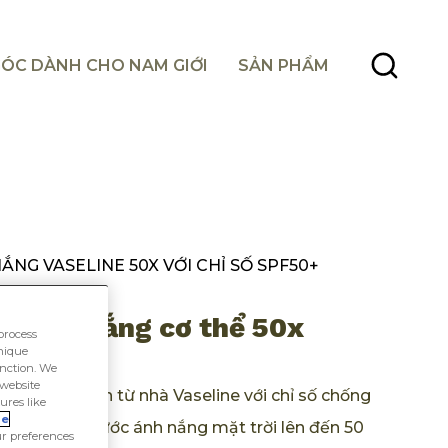
ÓC DÀNH CHO NAM GIỚI
SẢN PHẨM
NG VASELINE 50X VỚI CHỈ SỐ SPF50+
chống nắng cơ thể 50x
process
unique
+
unction. We
 website
ảo vệ da đến từ nhà Vaseline với chỉ số chống
ures like
ie
bảo vệ da trước ánh nắng mặt trời lên đến 50
r preferences