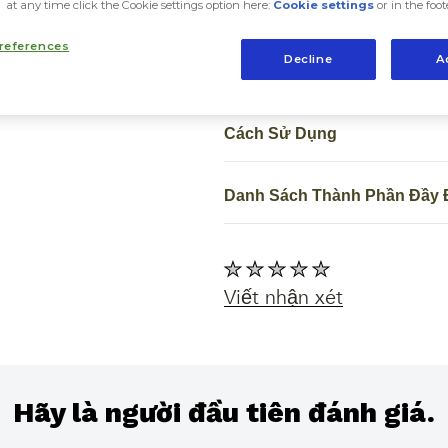
at any time click the Cookie settings option here:
Cookie settings
or in the foot
lần cùng với công thức bảo 
thẩm thấu nhanh vào da và 
references
Decline
A
Cách Sử Dụng
Danh Sách Thành Phần Đầy 
Không
có
Viết nhận xét
xếp
hạng
nào
được
Hãy là người đầu tiên đánh giá.
gửi