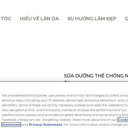
I TÓC
HIỂU VỀ LÀN DA
XU HƯỚNG LÀM ĐẸP
G
SỮA DƯỠNG THỂ CHỐNG NẮ
PA++++
Vaseline serum 
We and selected third parties use cookies and similar technologies to collect and 
personal data, including your IP address, device type, browsing behaviour, and 
SPF50+ PA+++
identifiers. Some of these are strictly necessary cookies to enable the website to f
also use optional first- and third-party cookies to analyse the performance of our
Sữa dưỡng thể chống nắng b
(performance cookies) and to enable targeted advertising and social sharing feat
Facebook, Instagram, etc. (targeting cookies). Read more about this in our
Cook
nắng SPF 50+ PA ++++ giúp 
Statement
and
Privacy Statement
. For more information and to change you