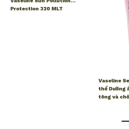
Vaseline Sun Pollution
Protection 320 MLT
Vaseline S
thể Dưỡng 
tông và chố
ML