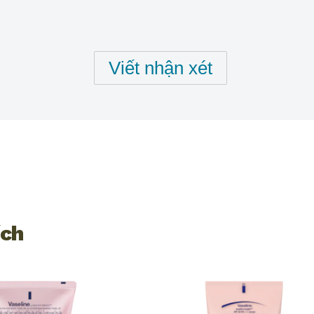
cho
product
này
Viết nhận xét
ích