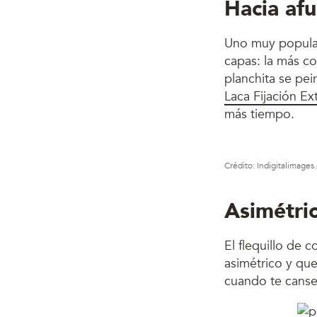
Hacia af
Uno muy popula
capas: la más co
planchita se pei
Laca Fijación E
más tiempo.
Crédito: Indigitalimage
Asimétri
El flequillo de 
asimétrico y que
cuando te canses