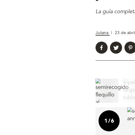
La guía completa
Juliana
|
23 de abri
1
/
6