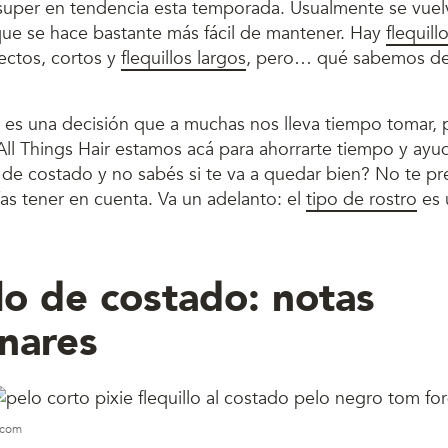
tá super en tendencia esta temporada. Usualmente se vue
 que se hace bastante más fácil de mantener. Hay
flequill
ctos, cortos y
flequillos largos
, pero… qué sabemos del 
o es una decisión que a muchas nos lleva tiempo tomar, 
All Things Hair estamos acá para ahorrarte tiempo y ayu
o de costado y no sabés si te va a quedar bien? No te p
as tener en cuenta. Va un adelanto: el
tipo de rostro
es 
llo de costado: notas
inares
s.com