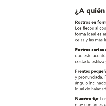
¿A quién 
Rostros en for
Los flecos al co
forma ideal es 
cejas y las más l
Rostros cortos 
que este acentú
costado estiliza
Frentes pequeñ
y pronunciada. Pa
ángulo inclinado
igual de halagad
Nuestro
tip
: Lo
muy común es qu