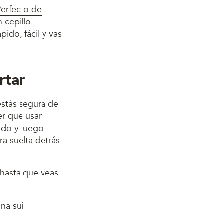
Perfecto de
n cepillo
ido, fácil y vas
rtar
estás segura de
er que usar
tado y luego
ra suelta detrás
o hasta que veas