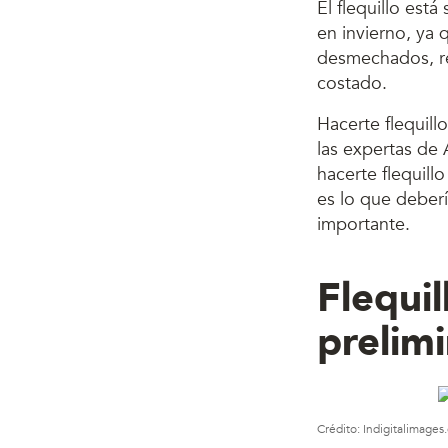
El flequillo es
en invierno, ya
desmechados, re
costado.
Hacerte flequill
las expertas de 
hacerte flequill
es lo que deberí
importante.
Flequi
prelim
Crédito: Indigitalimage