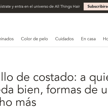
ístrate y entra en el universo de All Things Hair
Subscribirs
einados
Color de pelo
Cuidados
En casa
H
llo de costado: a qu
eda bien, formas de u
ho más