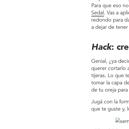
Para que eso no
Sedal
. Vas a apl
redondo para da
a dejar de tene
Hack
: cr
Genial, ¿ya deci
querer cortarlo
tijeras. Lo que 
tomar la capa de
de tu oreja para
Jugá con la form
que te guste y, 