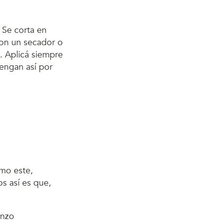
. Se corta en
 Con un secador o
. Aplicá siempre
engan así por
omo este,
os así es que,