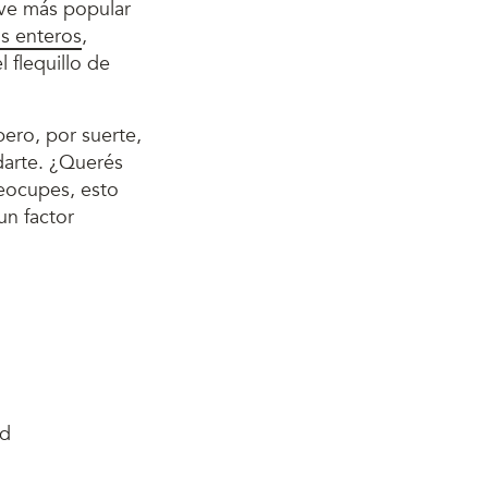
lve más popular
os enteros
,
flequillo de
pero, por suerte,
darte. ¿Querés
reocupes, esto
un factor