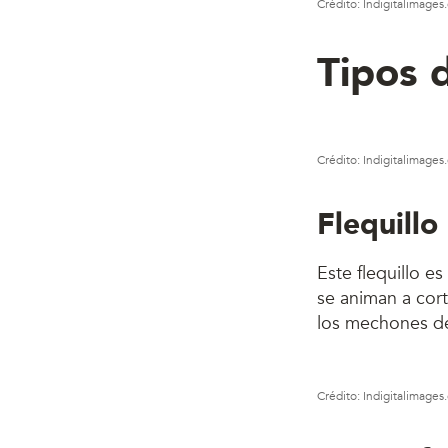
Crédito: Indigitalimage
Tipos 
Crédito: Indigitalimage
Flequillo
Este flequillo 
se animan a cor
los mechones de 
Crédito: Indigitalimage