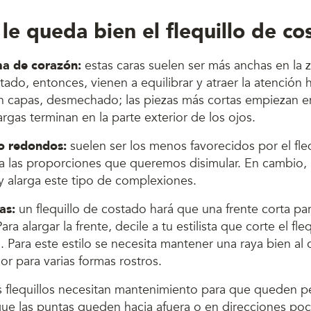
le queda bien el flequillo de c
ma de corazón:
estas caras suelen ser más anchas en la z
stado, entonces, vienen a equilibrar y atraer la atención h
en capas, desmechado; las piezas más cortas empiezan en
argas terminan en la parte exterior de los ojos.
o redondos:
suelen ser los menos favorecidos por el fleq
a las proporciones que queremos disimular. En cambio, u
 y alarga este tipo de complexiones.
as:
un flequillo de costado hará que una frente corta pa
ra alargar la frente, decile a tu estilista que corte el fle
. Para este estilo se necesita mantener una raya bien al
or para varias formas rostros.
s flequillos necesitan mantenimiento para que queden p
e las puntas queden hacia afuera o en direcciones po