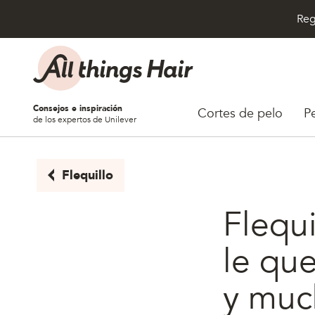
Reg
Saltar al contenido
Consejos e inspiración
Cortes de pelo
P
de los expertos de Unilever
Flequillo
Flequi
le qu
y muc