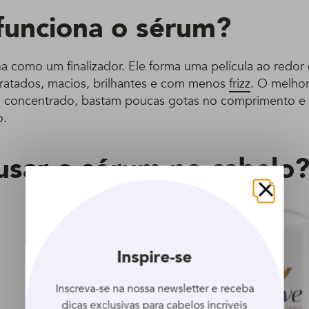
unciona o sérum?
 como um finalizador. Ele forma uma película ao redor 
ratados, macios, brilhantes e com menos
frizz
. O melho
o concentrado, bastam poucas gotas no comprimento e 
o.
sar o sérum no cabelo
Fechar
Inspire-se
Inscreva-se na nossa newsletter e receba
dicas exclusivas para cabelos incríveis