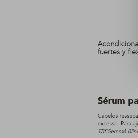
Acondicion
fuertes y fl
Sérum pa
Cabelos resseca
excesso. Para aj
TRESemmé Blind