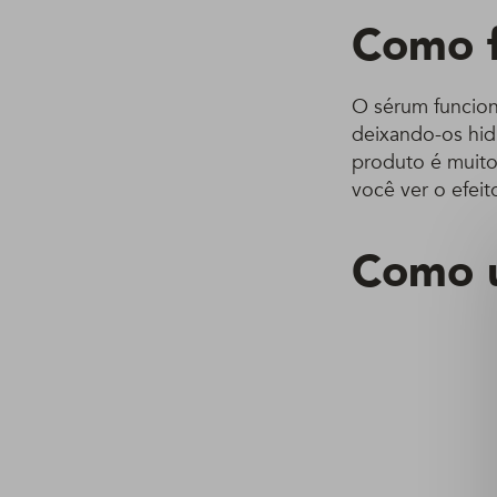
Como f
O sérum funciona
deixando-os hid
produto é muit
você ver o efeit
Como u