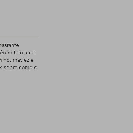
bastante
 sérum tem uma
rilho, maciez e
ais sobre como o