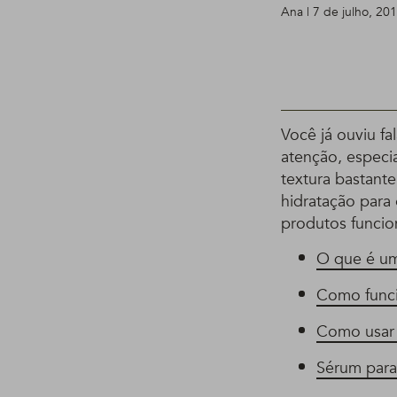
Ana | 7 de julho, 20
Você já ouviu f
atenção, especi
textura bastante
hidratação para
produtos funcion
O que é um
Como func
Como usar 
Sérum para