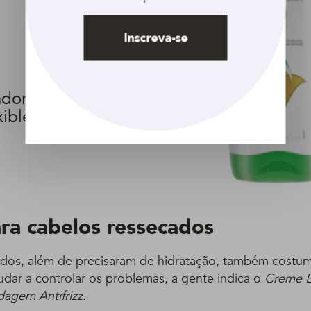
Inscreva-se
ador DOVE Largos,
exibles 400 ml
ra cabelos ressecados
dos, além de precisaram de hidratação, também costum
udar a controlar os problemas, a gente indica o
Creme L
agem Antifrizz
.