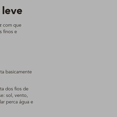
 leve
faz com que
 finos e
ta basicamente
ta dos fios de
e: sol, vento,
lar perca água e