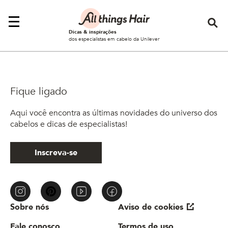
Se
Dicas & inspirações
dos especialistas em cabelo da Unilever
Fique ligado
Aqui você encontra as últimas novidades do universo dos
cabelos e dicas de especialistas!
Inscreva-se
Sobre nós
Aviso de cookies
Fale conosco
Termos de uso