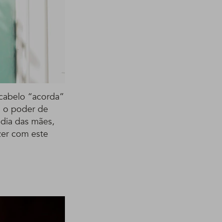
 cabelo “acorda”
m o poder de
 dia das mães,
zer com este