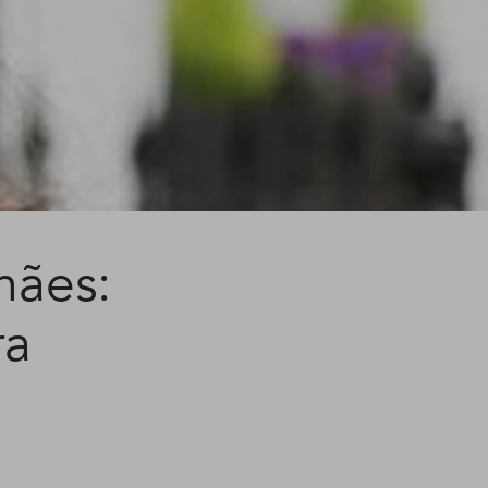
mães:
ra