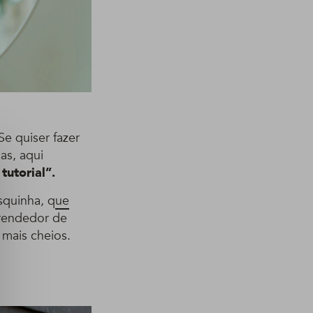
e quiser fazer
as, aqui
tutorial”.
squinha, q
ue
prendedor de
 mais cheios.