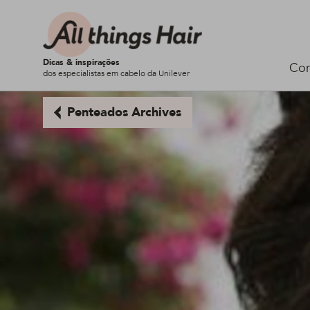
Dicas & inspirações
Cor
dos especialistas em cabelo da Unilever
Penteados Archives