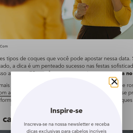
.com
tes tipos de coques que você pode apostar nessa data. S
ado, a dica é um penteado sucesso nas festas sofisticad
sso a passo:
“Como fazer coque croissant: aprenda no 
o mais simples, pode usar um coque baixo ou o coque ro
Fechar
com aquele acessório chamado “esponja donut”
. Esse 
 formato arrendondado, ideal para fazer aqueles coques
Inspire-se
 cavalo
Inscreva-se na nossa newsletter e receba
dicas exclusivas para cabelos incríveis