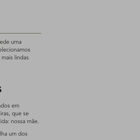
 pede uma
elecionamos
 mais lindas
s
ados em
iras, que se
ida: nossa mãe.
olha um dos