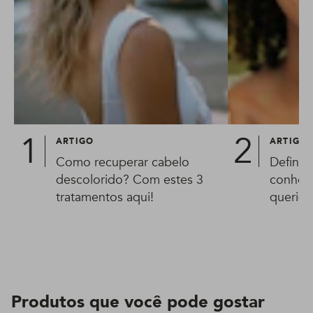
ARTIGO
ARTIGO
Como recuperar cabelo
Definiç
descolorido? Com estes 3
conheça
tratamentos aqui!
queridi
Produtos que você pode gostar