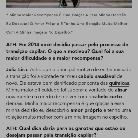
” Minha Maior Recompensa É Que Graças A Essa Minha Decisão
Eu Descobri O Amor Próprio E Tenho Uma Relação Muito Melhor
Com A Minha Imagem No Espelho.”
ATH: Em 2014 você decidiu passar pelo processo de
transição capilar. O que a motivou? Qual foi a sua
maior dificuldade e a maior recompensa?
Júlia Lira:
Acho que o principal motivo de eu ter iniciado
a transição foi a vontade ter meu
cabelo saudável
de
novo. Ele estava bem danificado por conta das
químicas
.
Minha maior dificuldade foi superar a vontade de
alisar
novamente e o medo de me ver com o
cabelo curto
demais. Minha maior recompensa é que graças a essa
minha decisão eu descobri o
amor próprio
e tenho uma
relação muito melhor com a minha imagem no espelho.
ATH: Qual dica daria para as garotas que estão ou
desejam passar pela transição capilar?