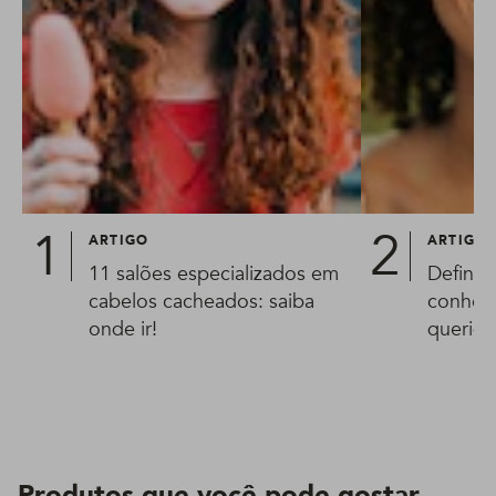
ARTIGO
ARTIGO
11 salões especializados em
Definiç
cabelos cacheados: saiba
conheça
onde ir!
queridi
Produtos que você pode gostar