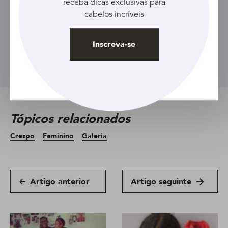
receba dicas exclusivas para
descontos exclusivos!
cabelos incríveis
Inscreva-se
Inscreva-se
Tópicos relacionados
Crespo
Feminino
Galeria
Artigo anterior
Artigo seguinte