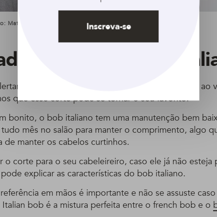
o: Matt Baron/BEI/Shutterstock
Inscreva-se
derir ao corte bob itali
flertando com a tesoura, pronta para mudar e aderir ao vi
os que esse corte pode se tornar o seu favorito!
ém bonito, o bob italiano tem uma manutenção bem baix
r tudo mês no salão para manter o comprimento, algo 
 de manter os cabelos curtinhos.
 o corte para o seu cabeleireiro, caso ele já não esteja
pode explicar as características do bob italiano.
 referência em mãos é importante e não se assuste caso 
talian bob é a mistura perfeita entre o french bob e o
b