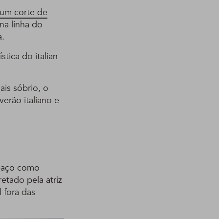
 um corte de
na linha do
a.
tica do italian
ais sóbrio, o
erão italiano e
spaço como
retado pela atriz
 fora das