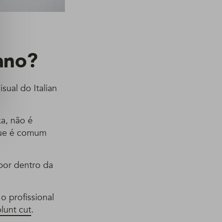
ano?
sual do Italian
a, não é
que é comum
 por dentro da
o profissional
lunt cut
.