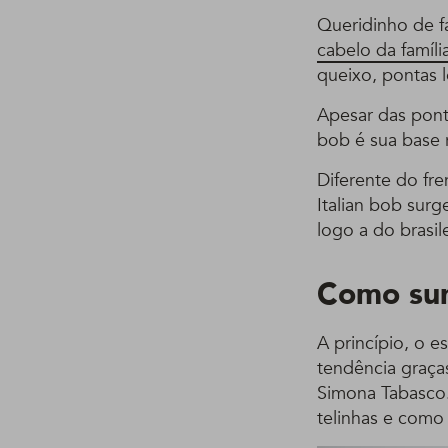
Queridinho de 
cabelo da famíli
queixo, pontas 
Apesar das ponti
bob é sua base 
Diferente do fre
Italian bob sur
logo a do brasi
Como sur
A princípio, o 
tendência graç
Simona Tabasco.
telinhas e como 