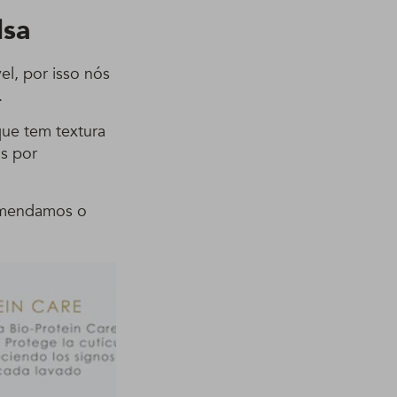
lsa
l, por isso nós
.
que tem textura
os por
comendamos o