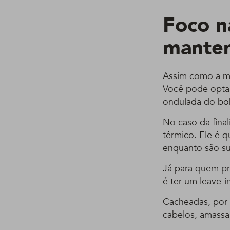
Foco na
manter
Assim como a mai
Você pode optar 
ondulada do bob
No caso da final
térmico. Ele é 
enquanto são su
Já para quem pre
é ter um leave-i
Cacheadas, por
cabelos, amassa