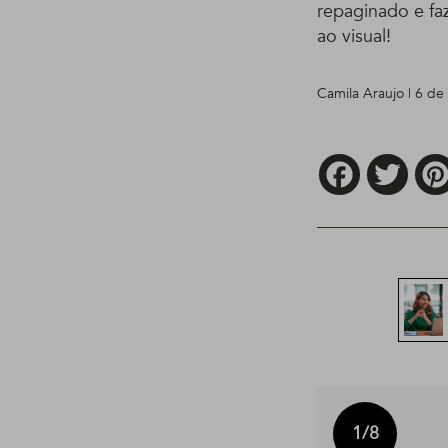
repaginado e fa
ao visual!
Camila Araujo | 6 d
Facebook
Twitt
1
/8