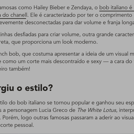
famosas como Hailey Bieber e Zendaya, o
bob italiano é
a do chanel
l. Ele é caracterizado por ter o comprimento 
levemente desconectadas para dar volume e franja long
nhas desfiadas para criar volume, outra grande caracterís
reta, que proporciona um look moderno.
nch bob, que costuma apresentar a ideia de um visual m
ge como um corte mais descontraído e sexy — a cara do v
leiro também!
giu o estilo?
estilo do bob italiano se tornou popular e ganhou seu e
as a personagem Lucia Greco de
The White Lotus
, interp
 Porém, logo outras famosas passaram a aderir ao visual
corte pessoal.