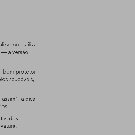
o
zar ou estilizar.
b — a versão
um bom protetor
los saudáveis,
 assim”, a dica
ios.
tas dos
vatura.