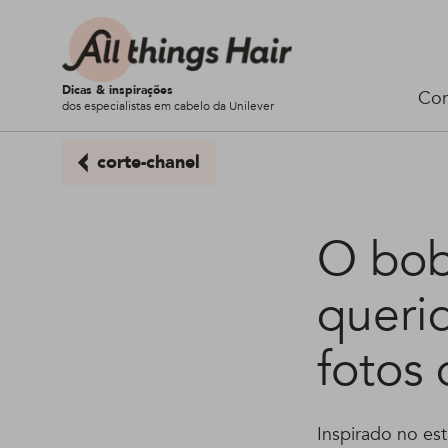
Dicas & inspirações
Cor
dos especialistas em cabelo da Unilever
corte-chanel
O bob 
queri
fotos 
Inspirado no es