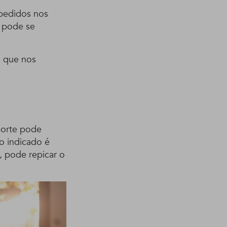
 pedidos nos
e pode se
s que nos
corte pode
 o indicado é
, pode repicar o