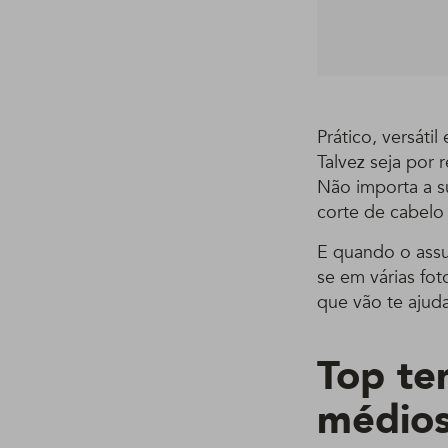
Prático, versát
Talvez seja por 
Não importa a s
corte de cabelo
E quando o assu
se em várias fot
que vão te ajud
Top te
médios