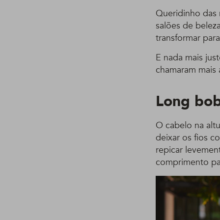
Queridinho das 
salões de belez
transformar par
E nada mais jus
chamaram mais 
Long bo
O cabelo na alt
deixar os fios c
repicar levemen
comprimento par