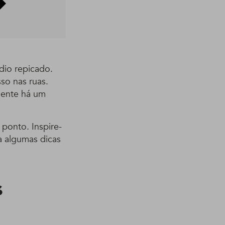
dio repicado.
sso nas ruas.
mente há um
ponto. Inspire-
ja algumas dicas
s