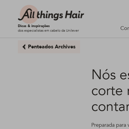
Dicas & inspirações
Cor
dos especialistas em cabelo da Unilever
Penteados Archives
Nós e
corte
conta
Preparada para 