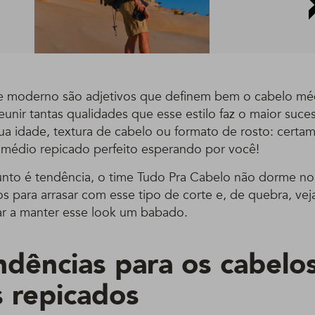
il e moderno são adjetivos que definem bem o cabelo mé
reunir tantas qualidades que esse estilo faz o maior suce
ua idade, textura de cabelo ou formato de rosto: certa
 médio repicado perfeito esperando por você!
nto é tendência, o time Tudo Pra Cabelo não dorme no 
os para arrasar com esse tipo de corte e, de quebra, ve
ar a manter esse look um babado.
ndências para os cabelo
 repicados