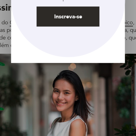
ssimétrico
Inscreva-se
a do
Chanel
e também conhecido como
chanel de bico
,
 as pontas da frente mais longas que a parte da nuca, q
o de corte perfeito para mulheres com rosto redondo, q
além de ficar bem em todos os tipos de fios.