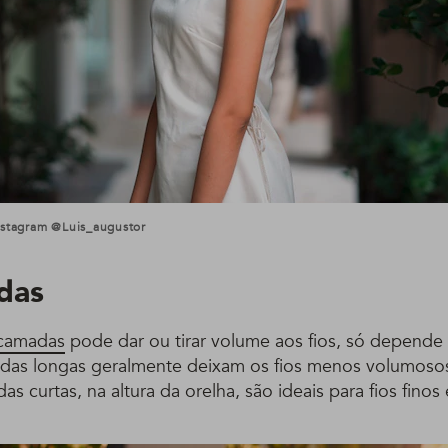
nstagram @luis_augustor
das
 camadas
pode dar ou tirar volume aos fios, só depend
das longas geralmente deixam os fios menos volumoso
s curtas, na altura da orelha, são ideais para fios finos 