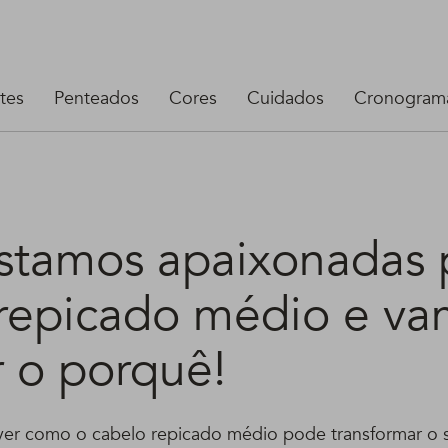
tes
Penteados
Cores
Cuidados
Cronograma
stamos apaixonadas 
 repicado médio e va
r o porquê!
ver como o cabelo repicado médio pode transformar o s