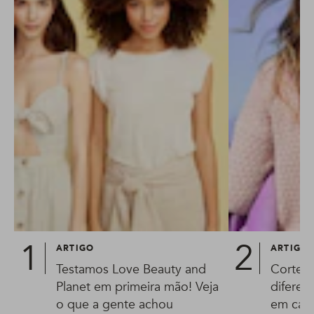
ARTIGO
ARTIGO
Testamos Love Beauty and
Corte e
Planet em primeira mão! Veja
diferen
o que a gente achou
em cas