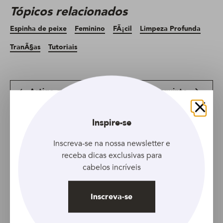
Tópicos relacionados
Espinha de peixe
Feminino
FÃ¡cil
Limpeza Profunda
TranÃ§as
Tutoriais
Artigo anterior
Artigo seguinte
Fechar
Inspire-se
Inscreva-se na nossa newsletter e
receba dicas exclusivas para
cabelos incríveis
TUTORIAL
ARTIGO
Carnaval espacial:
Inscreva-se
Será que dormir ajuda
aprenda a fazer o
no crescimento do
coque duplo galáctico