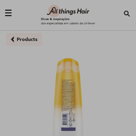
Se
Dicas & inspirações
dos especialistas em cabelo da Unilever
Products