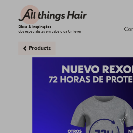
Dicas & inspirações
Cor
dos especialistas em cabelo da Unilever
Products