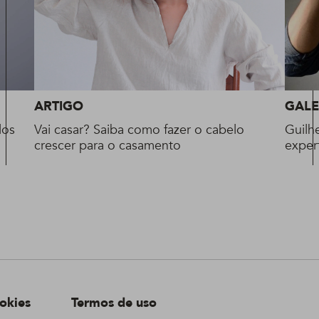
ARTIGO
GALE
los
Vai casar? Saiba como fazer o cabelo
Guilh
crescer para o casamento
exper
okies
Termos de uso