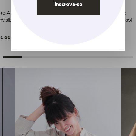
Inscreva-se
e Antitranspirante
Desodorante Antitranspirante
visible en Aerosol 150
Rexona Men Invisible en Aerosol
150 ml
s os produtos
Veja todos os produtos