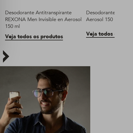
Desodorante Antitranspirante
Desodorante Rexona 
REXONA Men Invisible en Aerosol
Aerosol 150 ml
150 ml
Veja todos os pro
Veja todos os produtos