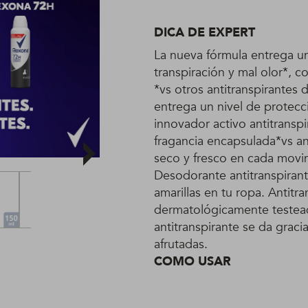
DICA DE EXPERT
La nueva fórmula entrega un
transpiración y mal olor*, 
*vs otros antitranspirantes
entrega un nivel de protec
innovador activo antitranspi
fragancia encapsulada*vs an
seco y fresco en cada movim
Desodorante antitranspiran
amarillas en tu ropa. Antitr
dermatológicamente testead
antitranspirante se da graci
afrutadas.
COMO USAR