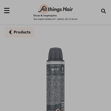
Se
Dicas & inspirações
dos especialistas em cabelo da Unilever
Products