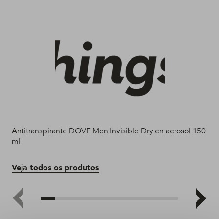
Antitranspirante DOVE Men Invisible Dry en aerosol 150
Des
ml
en 
Veja todos os produtos
Ve