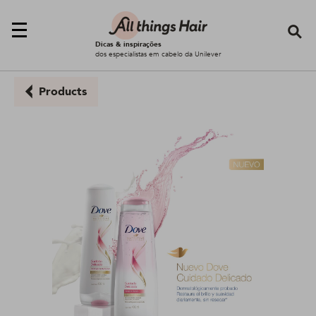
Se
Dicas & inspirações
dos especialistas em cabelo da Unilever
Products