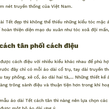
m nét truyền thống của Việt Nam.
ài Tết đẹp thì không thể thiếu những kiểu tóc mặc 
 hoàn thiện diện mạo du xuân như tóc xoã đội mấn, t
 cách tân phối cách điệu
 được cách điệu với nhiều kiểu khác nhau để phù hợp
trước đây chỉ có mỗi áo dài cổ trụ, tay dài truyền th
 tay phồng, xẻ cổ, áo dài hai tà,... Những thiết kế 
àng trông sành điệu và thuận tiện hơn trong khi ho
 mẫu áo dài Tết cách tân thì nàng nên lựa chọn các
 được một bộ áo dài ưng ý.