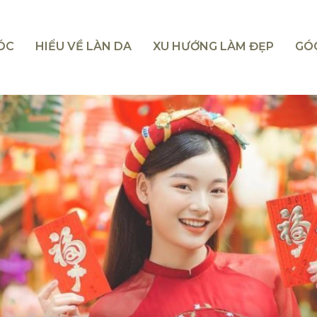
TÓC
HIỂU VỀ LÀN DA
XU HƯỚNG LÀM ĐẸP
GÓ