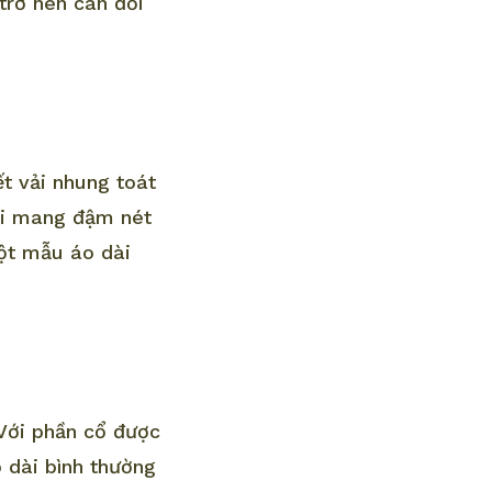
trở nên cân đối
ết vải nhung toát
dài mang đậm nét
một mẫu áo dài
 Với phần cổ được
o dài bình thường