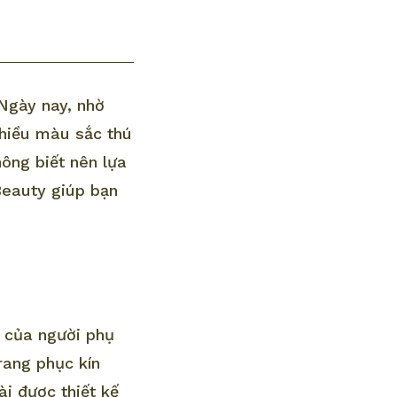
Ngày nay, nhờ
nhiều màu sắc thú
ông biết nên lựa
Beauty giúp bạn
p của người phụ
rang phục kín
i được thiết kế