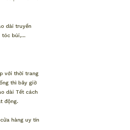
áo dài truyền
óc búi,...
 với thời trang
ống thì bây giờ
áo dài Tết cách
ạt động.
 cửa hàng uy tín