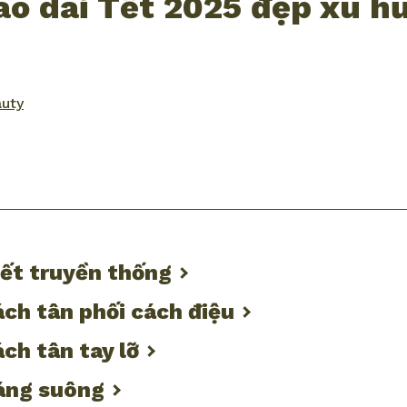
áo dài Tết 2025 đẹp xu h
auty
ook
mail
Tết truyền thống
ách tân phối cách điệu
ách tân tay lỡ
dáng suông