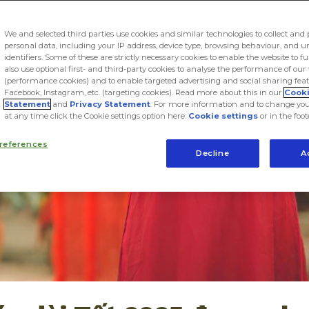
We and selected third parties use cookies and similar technologies to collect and 
personal data, including your IP address, device type, browsing behaviour, and 
identifiers. Some of these are strictly necessary cookies to enable the website to f
also use optional first- and third-party cookies to analyse the performance of our
(performance cookies) and to enable targeted advertising and social sharing feat
Facebook, Instagram, etc. (targeting cookies). Read more about this in our
Cook
Statement
and
Privacy Statement
. For more information and to change you
at any time click the Cookie settings option here:
Cookie settings
or in the foot
references
Decline
A