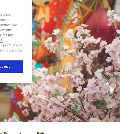
process
unique
unction. We
 website
ures like
ie
r preferences
er on our sites.
ccept