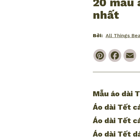
20 mẫu 
nhất
Bởi:
All Things Be
Pinterest
Faceb
E
Mẫu áo dài 
Áo dài Tết c
Áo dài Tết c
Áo dài Tết 