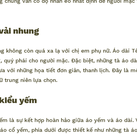
 chúng vẫn có độ nhấn eo nhất định để người mặc 
 vải nhung
ng không còn quá xa lạ với chị em phụ nữ. Áo dài T
g, quý phái cho người mặc. Đặc biệt, những tà áo 
ưa với những họa tiết đơn giản, thanh lịch. Đây là 
ữ trung niên lựa chọn.
 kiểu yếm
yếm là sự kết hợp hoàn hảo giữa áo yếm và áo dài.
 áo cổ yếm, phía dưới được thiết kế như những tà á