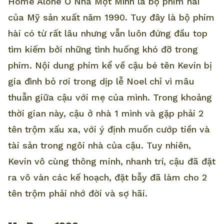
Home Alone Ở Nhà Một Mình là bộ phim hài
của Mỹ sản xuất năm 1990. Tuy đây là bộ phim
hài có từ rất lâu nhưng vẫn luôn đứng đầu top
tìm kiếm bởi những tình huống khó đỡ trong
phim. Nội dung phim kể về cậu bé tên Kevin bị
gia đình bỏ rơi trong dịp lễ Noel chỉ vì mâu
thuẫn giữa cậu với mẹ của mình. Trong khoảng
thời gian này, cậu ở nhà 1 mình và gặp phải 2
tên trộm xấu xa, với ý định muốn cướp tiền và
tài sản trong ngôi nhà của cậu. Tuy nhiên,
Kevin vô cùng thông minh, nhanh trí, cậu đã đặt
ra vô vàn các kế hoạch, đặt bẫy đã làm cho 2
tên trộm phải nhớ đời và sợ hãi.