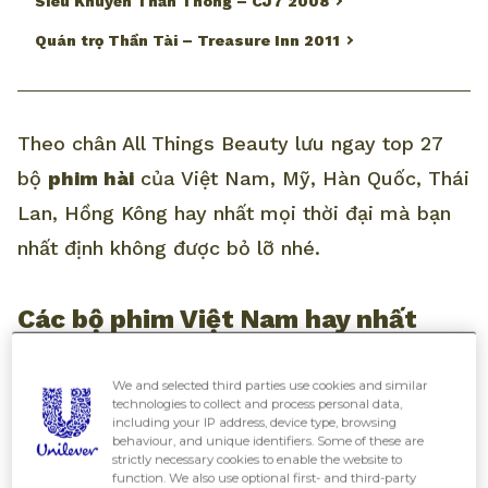
Siêu Khuyển Thần Thông – CJ7 2008
Quán trọ Thần Tài – Treasure Inn 2011
Theo chân All Things Beauty lưu ngay top 27
bộ
phim hài
của Việt Nam, Mỹ, Hàn Quốc, Thái
Lan, Hồng Kông hay nhất mọi thời đại mà bạn
nhất định không được bỏ lỡ nhé.
Các bộ phim Việt Nam hay nhất
We and selected third parties use cookies and similar
Phim hài Tết: Về quê ăn Tết
technologies to collect and process personal data,
including your IP address, device type, browsing
behaviour, and unique identifiers. Some of these are
Về Quê Ăn Tết là một bộ phim điện ảnh hài Việt
strictly necessary cookies to enable the website to
function. We also use optional first- and third-party