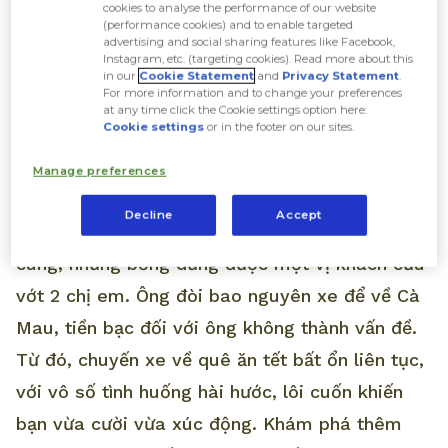
Nam được ra mắt vào năm 2018. Bộ phim có
cookies to analyse the performance of our website
(performance cookies) and to enable targeted
nội dung xoay quanh 2 chị em Đậu Xanh và
advertising and social sharing features like Facebook,
Instagram, etc. (targeting cookies). Read more about this
Đậu Đỏ. Người em là Đậu Đỏ làm việc lơ xe
in our
Cookie Statement
and
Privacy Statement
.
For more information and to change your preferences
hiền lành, thật thà, người chị Đậu Xanh là tài xế
at any time click the Cookie settings option here:
Cookie settings
or in the footer on our sites.
xe nhưng tay lái quá ghê gớm nên chẳng có nơi
nào chịu nhận.
Manage preferences
Decline
Accept
Cứ tưởng Tết này 2 chị em sẽ chịu cảnh đường
cùng, nhưng bỗng dưng được một vị khách cứu
vớt 2 chị em. Ông đòi bao nguyên xe để về Cà
Mau, tiền bạc đối với ông không thành vấn đề.
Từ đó, chuyến xe về quê ăn tết bất ổn liên tục,
với vô số tình huống hài hước, lôi cuốn khiến
bạn vừa cười vừa xúc động. Khám phá thêm