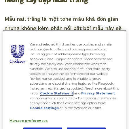
Móng tay đẹp màu trắng
Mẫu nail trắng là một tone màu khá đơn giản
nhưng không kém phần nổi bật bởi mẫu này sẽ
giúp bạn toát lên sự tinh khiết và trang nhã.
We and selected third parties use cookies and similar
Ngoài việc sơn màu trắng cho móng, bạn có
technologies to collect and process personal data,
including your IP address, device type, browsing
thể kết hợp thêm những họa tiết bắt mắt, đính
behaviour, and unique identifiers. Some of these are
strictly necessary cookies to enable the website to
đá, kim tuyến, hoặc xen kẽ màu khác, viền ánh
function. We also use optional first- and third-party
kim,...
cookies to analyse the performance of our website
(performance cookies) and to enable targeted
advertising and social sharing features like Facebook,
Instagram, etc. (targeting cookies). Read more about this
Mẫu nail trắng khá đơn giản cho những nàng
in our
Cookie Statement
and
Privacy Statement
.
For more information and to change your preferences
yêu thích sự thanh lịch, trẻ trung Sự trang nhã
at any time click the Cookie settings option here:
Cookie settings
or in the footer on our sites.
thể hiện qua bộ nail màu trắng được các nàng
ưa chuộng Nàng có thể đính thêm đá, kim
Manage preferences