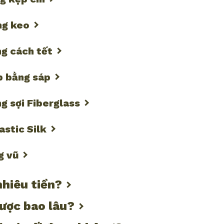
ng keo
ng cách tết
p bằng sáp
ng sợi Fiberglass
astic Silk
g vũ
nhiêu tiền?
được bao lâu?