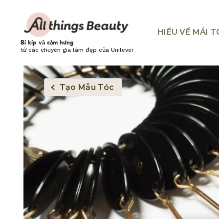
HIỂU VỀ MÁI 
Bí kíp và cảm hứng
từ các chuyên gia làm đẹp của Unilever
Tạo Mẫu Tóc