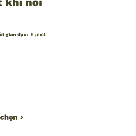
 khi nối
ời gian đọc:
5 phút
 chọn