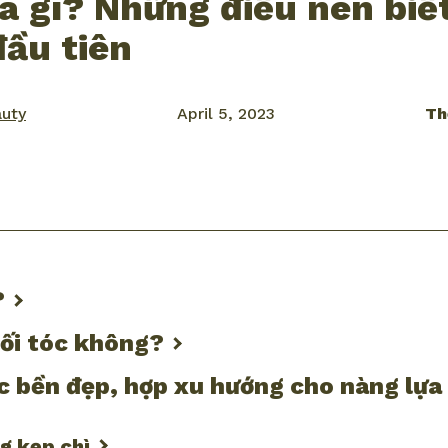
là gì? Những điều nên biết
đầu tiên
auty
April 5, 2023
Th
ook
mail
?
nối tóc không?
óc bền đẹp, hợp xu hướng cho nàng lựa
ng kẹp chì