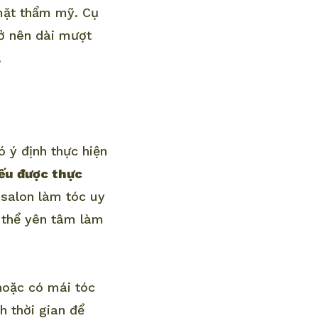
 mặt thẩm mỹ. Cụ
rở nên dài mượt
.
ó ý định thực hiện
nếu được thực
 salon làm tóc uy
ó thể yên tâm làm
hoặc có mái tóc
h thời gian để