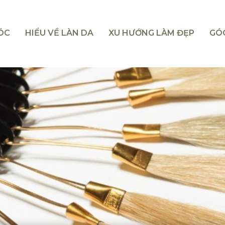
TÓC
HIỂU VỀ LÀN DA
XU HƯỚNG LÀM ĐẸP
GÓ