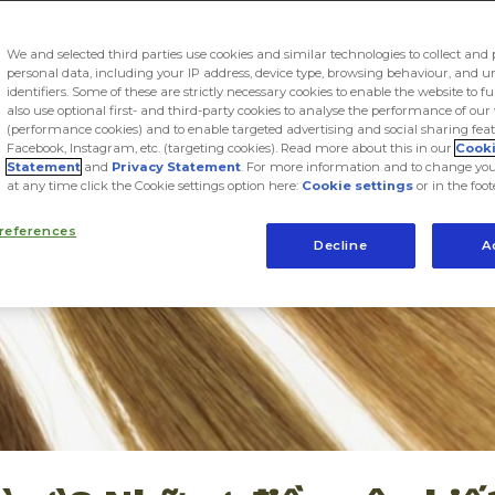
We and selected third parties use cookies and similar technologies to collect and 
personal data, including your IP address, device type, browsing behaviour, and 
identifiers. Some of these are strictly necessary cookies to enable the website to f
also use optional first- and third-party cookies to analyse the performance of our
(performance cookies) and to enable targeted advertising and social sharing feat
Facebook, Instagram, etc. (targeting cookies). Read more about this in our
Cook
Statement
and
Privacy Statement
. For more information and to change you
at any time click the Cookie settings option here:
Cookie settings
or in the foot
references
Decline
A