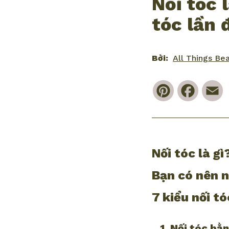
Nối tóc 
tóc lần 
Bởi:
All Things Be
Pinterest
Faceb
E
Nối tóc là gì
Bạn có nên 
7 kiểu nối t
1. Nối tóc bằ