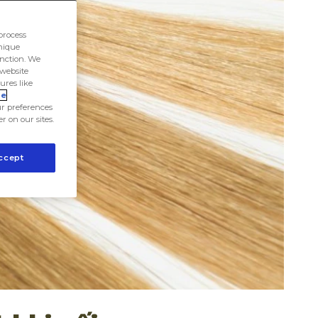
process
unique
unction. We
 website
ures like
ie
r preferences
er on our sites.
ccept