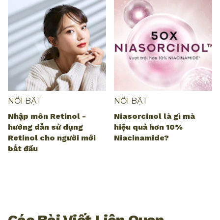
NỔI BẬT
NỔI BẬT
Nhập môn Retinol -
Niasorcinol là gì mà
hướng dẫn sử dụng
hiệu quả hơn 10%
Retinol cho người mới
Niacinamide?
bắt đầu
Các Bài Viết Liên Quan