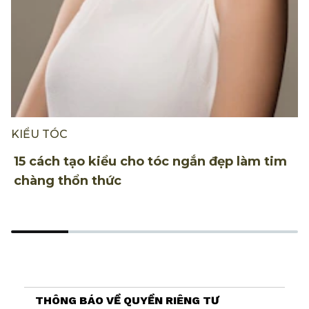
KIỂU TÓC
K
15 cách tạo kiểu cho tóc ngắn đẹp làm tim
2
chàng thổn thức
t
THÔNG BÁO VỀ QUYỀN RIÊNG TƯ