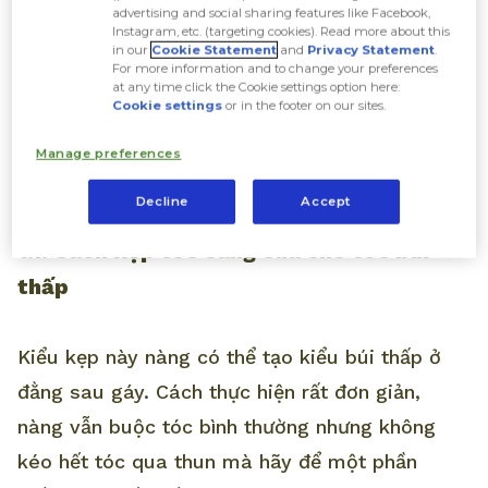
1. Cách kẹp tóc càng cua cho tóc
advertising and social sharing features like Facebook,
Instagram, etc. (targeting cookies). Read more about this
dài
in our
Cookie Statement
and
Privacy Statement
.
For more information and to change your preferences
at any time click the Cookie settings option here:
Cookie settings
or in the footer on our sites.
Cách kẹp tóc càng cua cho tóc dài, bạn có thể
lựa chọn nhiều style khác nhau và dưới đây là
Manage preferences
một vài gợi ý mà nàng có thể tham khảo:
Decline
Accept
1.1. Cách kẹp tóc càng cua cho tóc búi
thấp
Kiểu kẹp này nàng có thể tạo kiểu búi thấp ở
đằng sau gáy. Cách thực hiện rất đơn giản,
nàng vẫn buộc tóc bình thường nhưng không
kéo hết tóc qua thun mà hãy để một phần