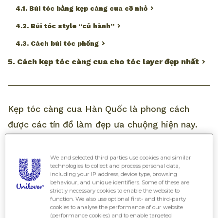
4.1. Búi tóc bằng kẹp càng cua cỡ nhỏ
4.2. Búi tóc style “củ hành”
4.3. Cách búi tóc phồng
5. Cách kẹp tóc càng cua cho tóc layer đẹp nhất
Kẹp tóc càng cua Hàn Quốc là phong cách
được các tín đồ làm đẹp ưa chuộng hiện nay.
Nếu như các nàng chưa biết
cách kẹp tóc
càng cua
chuẩn style Hàn Quốc như thế nào
We and selected third parties use cookies and similar
technologies to collect and process personal data,
thì hãy cùng All Things Beauty tham khảo qua
including your IP address, device type, browsing
behaviour, and unique identifiers. Some of these are
bài viết sau đây.
strictly necessary cookies to enable the website to
function. We also use optional first- and third-party
cookies to analyse the performance of our website
(performance cookies) and to enable targeted