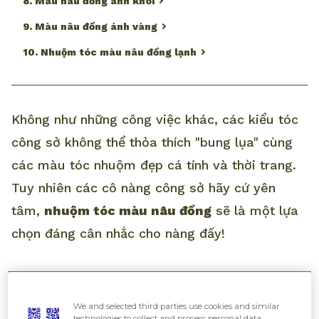
8. Màu nâu đồng ánh khói
9. Màu nâu đồng ánh vàng
10. Nhuộm tóc màu nâu đồng lạnh
Không như những công việc khác, các kiểu tóc
công sở không thể thỏa thích "bung lụa" cùng
các màu tóc nhuộm đẹp cá tính và thời trang.
Tuy nhiên các cô nàng công sở hãy cứ yên
tâm,
nhuộm tóc màu nâu đồng
sẽ là một lựa
chọn đáng cân nhắc cho nàng đấy!
5 lợi ích mang tới khi sở hữu màu
tóc nâu đồng
We and selected third parties use cookies and similar
technologies to collect and process personal data,