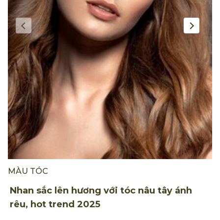
MÀU TÓC
M
Nhan sắc lên hương với tóc nâu tây ánh
N
rêu, hot trend 2025
n