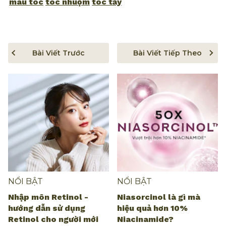
màu tóc
tóc nhuộm
tóc tẩy
Bài Viết Trước
Bài Viết Tiếp Theo
NỔI BẬT
NỔI BẬT
Nhập môn Retinol -
Niasorcinol là gì mà
hướng dẫn sử dụng
hiệu quả hơn 10%
Retinol cho người mới
Niacinamide?