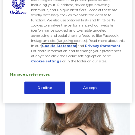
including your IP address, device type, browsing
behaviour, and unique identifiers. Some of these are
1. Nhuộm tóc màu nâu đồng là màu tóc
strictly necessary cookies to enable the website to
function. We also use optional first- and third-party
"cực kỳ" tôn da
cookies to analyse the performance of our website
(performance cookies) and to enable targeted
advertising and social sharing features like Facebook,
Instagram, etc. (targeting cookies). Read more about this
in our
Cookie Statement
and
Privacy Statement
.
For more information and to change your preferences
at any time click the Cookie settings option here:
Cookie settings
or in the footer on our sites.
Manage preferences
Decline
Accept