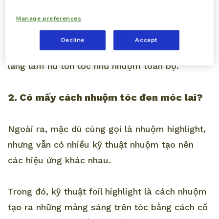
sáng hơn khoảng 2-3 tông để tạo hiệu ứng.
Những lọn tóc sáng màu nổi bật trên nền tóc
Manage preferences
đen sẽ giúp bạn có một diện mạo thời thượng
Decline
Accept
và thu hút hơn hẳn. Trong khi đó, không phải lo
lắng làm hư tổn tóc như nhuộm toàn bộ.
2. Có mấy cách nhuộm tóc đen móc lai?
Ngoài ra, mặc dù cùng gọi là nhuộm highlight,
nhưng vẫn có nhiều kỹ thuật nhuộm tạo nên
các hiệu ứng khác nhau.
Trong đó, kỹ thuật foil highlight là cách nhuộm
tạo ra những mảng sáng trên tóc bằng cách cố