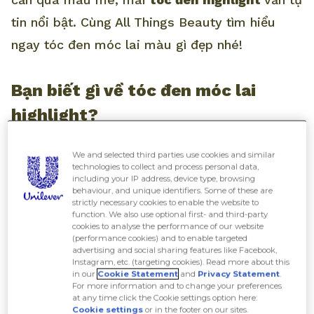
tin nổi bật. Cùng All Things Beauty tìm hiểu
ngay tóc đen móc lai màu gì đẹp nhé!
Bạn biết gì về tóc đen móc lai
highlight?
We and selected third parties use cookies and similar
1. Kỹ thuật nhuộm tóc đen móc lai là gì?
technologies to collect and process personal data,
including your IP address, device type, browsing
behaviour, and unique identifiers. Some of these are
strictly necessary cookies to enable the website to
Móc lai hay highlight là kỹ thuật nhuộm tạo
function. We also use optional first- and third-party
cookies to analyse the performance of our website
điểm nhấn cho một phần mái tóc. Nhờ vậy, mái
(performance cookies) and to enable targeted
tóc đen tuyền của bạn sẽ có những điểm sáng
advertising and social sharing features like Facebook,
Instagram, etc. (targeting cookies). Read more about this
thật bắt mắt và nổi bật. Kiểu tóc móc lai được
in our
Cookie Statement
and
Privacy Statement
.
For more information and to change your preferences
tạo ra bằng cách nhuộm xen kẽ các phần tóc
at any time click the Cookie settings option here:
Cookie settings
or in the footer on our sites.