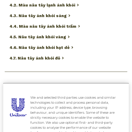
4.2. Màu nâu tây lạnh ánh khói
4.3. Nâu tây ánh khói sáng
4.4. Màu nâu tây ánh khói trầm
4.5. Nâu tây ánh khói vàng
4.6. Nâu tây ánh khói hạt dẻ
4.7. Nâu tây ánh khói đỏ
Bên cạnh các màu tóc tông khói, màu nâu trà
sữa đang làm mưa làm gió tại các tiệm salon,
We and selected third parties use cookies and similar
technologies to collect and process personal data,
các tông màu tóc nâu tây cũng đang là màu
including your IP address, device type, browsing
behaviour, and unique identifiers. Some of these are
nhuộm xu hướng trong vài năm trở lại đây.
strictly necessary cookies to enable the website to
function. We also use optional first- and third-party
Trong đó,
nâu tây ánh khói
là một trong những
cookies to analyse the performance of our website