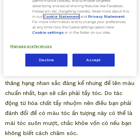
màu nhuộm ấn tượng nhất mà nàng không nên
(performance cookies) and to enable targeted
advertising and social sharing features like Facebook,
bỏ lỡ! Hãy cùng All Things Beauty tìm hiểu về
Instagram, etc. (targeting cookies). Read more about this
in our
Cookie Statement
and
Privacy Statement
.
màu nhuộm tóc này nhé!
For more information and to change your preferences
at any time click the Cookie settings option here:
Cookie settings
or in the footer on our sites.
1. Nhuộm màu nâu tây ánh khói có
Manage preferences
cần tẩy tóc không?
Decline
Accept
Một mái tóc màu nâu tây ánh khói sẽ giúp bạn
thăng hạng nhan sắc đáng kể nhưng để lên màu
chuẩn nhất, bạn sẽ cần phải tẩy tóc. Do tác
động từ hóa chất tẩy nhuộm nên điều bạn phải
đánh đổi để có màu tóc ấn tượng này có thể là
mái tóc suôn mượt, chắc khỏe vốn có nếu bạn
không biết cách chăm sóc.