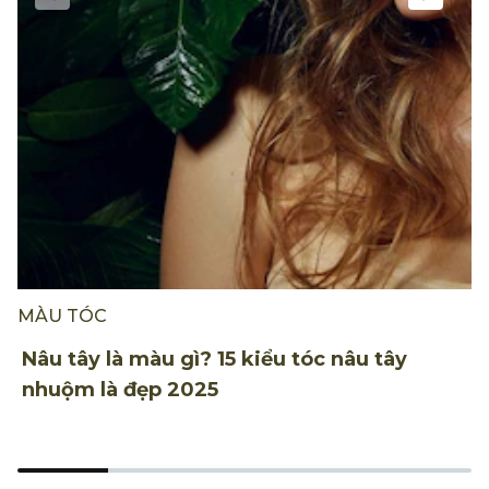
MÀU TÓC
M
Nâu tây là màu gì? 15 kiểu tóc nâu tây
2
nhuộm là đẹp 2025
m