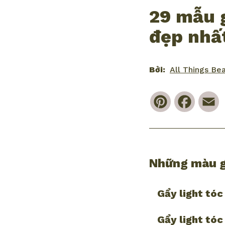
29 mẫu g
đẹp nhấ
Bởi:
All Things Be
Pinterest
Faceb
E
Những màu g
Gẩy light tóc
Gẩy light tóc