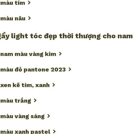
c màu tím
c màu nâu
ẩy light tóc đẹp thời thượng cho nam
c nam màu vàng kim
c màu đỏ pantone 2023
 xen kẽ tím, xanh
c màu trắng
c màu vàng sáng
c màu xanh pastel