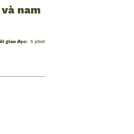
ữ và nam
ời gian đọc:
5 phút