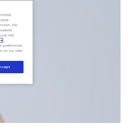
process
unique
unction. We
 website
ures like
ie
r preferences
er on our sites.
ccept