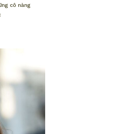
hững cô nàng
: