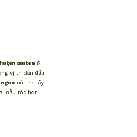
huộm ombre
ở
ng vị trí dẫn đầu
c ngắn
cá tính lấy
ng mẫu tóc hot-