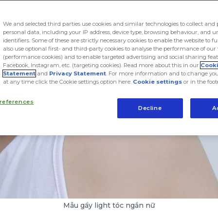
We and selected third parties use cookies and similar technologies to collect and 
personal data, including your IP address, device type, browsing behaviour, and 
identifiers. Some of these are strictly necessary cookies to enable the website to f
also use optional first- and third-party cookies to analyse the performance of our
(performance cookies) and to enable targeted advertising and social sharing feat
Facebook, Instagram, etc. (targeting cookies). Read more about this in our
Cook
Statement
and
Privacy Statement
. For more information and to change you
at any time click the Cookie settings option here:
Cookie settings
or in the foot
references
Decline
A
Mẫu gẩy light tóc ngắn nữ