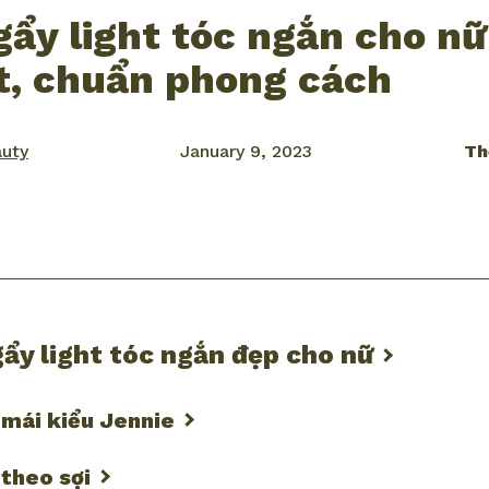
ẩy light tóc ngắn cho n
t, chuẩn phong cách
auty
January 9, 2023
Th
ook
mail
ẩy light tóc ngắn đẹp cho nữ
 mái kiểu Jennie
 theo sợi