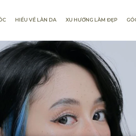
TÓC
HIỂU VỀ LÀN DA
XU HƯỚNG LÀM ĐẸP
GÓ