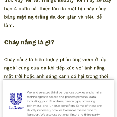
trời. Vậy nên All Things Beauty hôm nay sẽ bày
bạn 4 bước cải thiện làn da mặt bị cháy nắng
bằng
mặt nạ trắng da
đơn giản và siêu dễ
làm.
Cháy nắng là gì?
Cháy nắng là hiện tượng phản ứng viêm ở lớp
ngoài cùng của da khi tiếp xúc với ánh nắng
mặt trời hoặc ánh sáng xanh có hại trong thời
gian dài. Tình trạng
da bị cháy nắng sạm đen
gây ra nhiều khó chịu cũng như có ảnh hưởng
We and selected third parties use cookies and similar
technologies to collect and process personal data,
rất lớn đến thẩm mỹ.
including your IP address, device type, browsing
behaviour, and unique identifiers. Some of these are
strictly necessary cookies to enable the website to
function. We also use optional first- and third-party