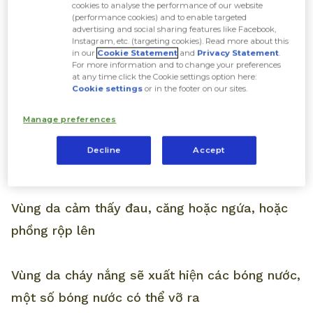
Biểu hiện của da bị cháy nắng sạm
cookies to analyse the performance of our website
(performance cookies) and to enable targeted
đen
advertising and social sharing features like Facebook,
Instagram, etc. (targeting cookies). Read more about this
in our
Cookie Statement
and
Privacy Statement
.
For more information and to change your preferences
Da bị cháy nắng
sẽ chuyển sang hồng đỏ hoặc
at any time click the Cookie settings option here:
Cookie settings
or in the footer on our sites.
đỏ nhanh chóng
Manage preferences
Da bị cháy nắng sạm đen
có cảm giác ấm
Decline
Accept
hoặc nóng khi chạm vào
Vùng da cảm thấy đau, căng hoặc ngứa, hoặc
phồng rộp lên
Vùng da cháy nắng sẽ xuất hiện các bóng nước,
một số bóng nước có thể vỡ ra