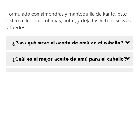
Formulado con almendras y mantequilla de karité, este
sistema rico en proteínas, nutre, y deja tus hebras suaves
y fuertes.
¿Para qué sirve el aceite de emú en el cabello?
Emu oil encourages the growth of hair follicles and
¿Cuál es el mejor aceite de emú para el cabello?
hair.
The best emu oil for hair is 100% pure and organic.
¿Cómo aplicar el aceite de emú en el cabello?
Apply the emu oil directly to the scalp and allow it to
work on the hair for 30 minutes before washing it out
with shampoo and conditioner.
Comparte