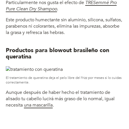
Particularmente nos gusta el efecto de
TRESemmé Pro
Pure Clean Dry Shampoo
.
Este producto humectante sin
aluminio, silicona, sulfatos,
parabenos ni colorantes,
elimina las impurezas, absorbe
la grasa y refresca las hebras.
Productos para blowout brasileño con
queratina
El tratamiento de queratina deja el pelo libre del frizz por meses si lo cuidas
correctamente.
Aunque después de haber hecho el tratamiento de
alisado tu cabello lucirá más graso de lo normal, igual
necesita
una mascarilla
.
La razón por la cual esto es así es porque la concentración
de aceites solo se desarrolla en el cuero cabelludo.