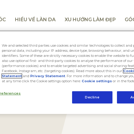
TÓC
HIỂU VỀ LÀN DA
XU HƯỚNG LÀM ĐẸP
GÓ
We and selected third parties use cookies and similar technologies to collect and 
personal data, including your IP address, device type, browsing behaviour, and 
identifiers. Some of these are strictly necessary cookies to enable the website to f
also use optional first- and third-party cookies to analyse the performance of our
(performance cookies) and to enable targeted advertising and social sharing feat
Facebook, Instagram, etc. (targeting cookies). Read more about this in our
Cook
Statement
and
Privacy Statement
. For more information and to change you
at any time click the Cookie settings option here:
Cookie settings
or in the foot
references
Decline
A