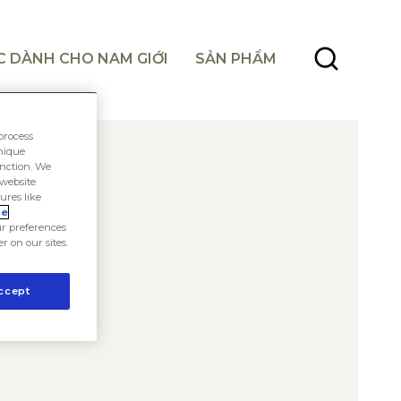
C DÀNH CHO NAM GIỚI
SẢN PHẨM
process
unique
unction. We
 website
ures like
ie
r preferences
er on our sites.
ccept