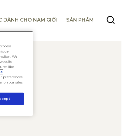
C DÀNH CHO NAM GIỚI
SẢN PHẨM
process
unique
unction. We
 website
ures like
ie
r preferences
er on our sites.
ccept