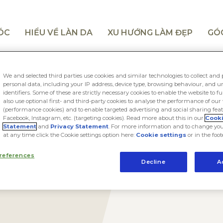
TÓC
HIỂU VỀ LÀN DA
XU HƯỚNG LÀM ĐẸP
GÓ
We and selected third parties use cookies and similar technologies to collect and 
personal data, including your IP address, device type, browsing behaviour, and 
identifiers. Some of these are strictly necessary cookies to enable the website to f
also use optional first- and third-party cookies to analyse the performance of our
(performance cookies) and to enable targeted advertising and social sharing feat
Facebook, Instagram, etc. (targeting cookies). Read more about this in our
Cook
Statement
and
Privacy Statement
. For more information and to change you
at any time click the Cookie settings option here:
Cookie settings
or in the foot
references
Decline
A