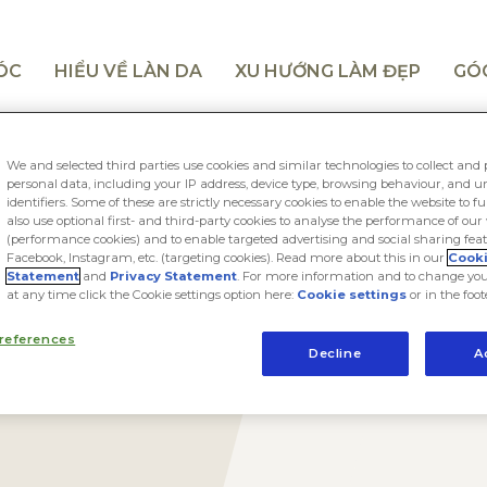
TÓC
HIỂU VỀ LÀN DA
XU HƯỚNG LÀM ĐẸP
GÓ
We and selected third parties use cookies and similar technologies to collect and 
personal data, including your IP address, device type, browsing behaviour, and 
identifiers. Some of these are strictly necessary cookies to enable the website to f
also use optional first- and third-party cookies to analyse the performance of our
(performance cookies) and to enable targeted advertising and social sharing feat
Facebook, Instagram, etc. (targeting cookies). Read more about this in our
Cook
Statement
and
Privacy Statement
. For more information and to change you
at any time click the Cookie settings option here:
Cookie settings
or in the foot
references
Decline
A