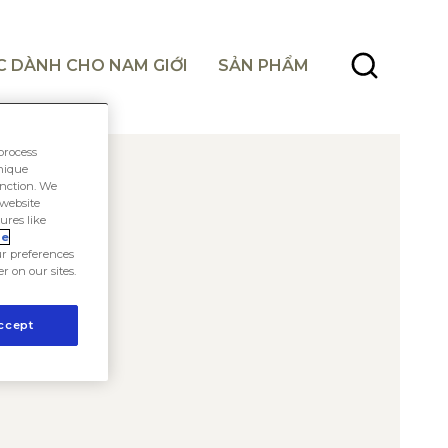
C DÀNH CHO NAM GIỚI
SẢN PHẨM
process
unique
unction. We
 website
ures like
ie
r preferences
er on our sites.
ccept