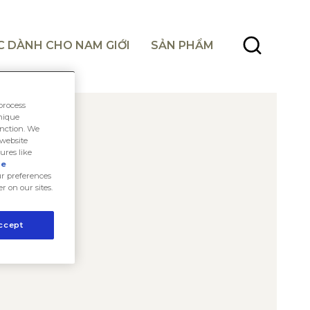
C DÀNH CHO NAM GIỚI
SẢN PHẨM
process
unique
unction. We
 website
ures like
ie
r preferences
er on our sites.
ccept