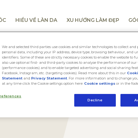
TÓC
HIỂU VỀ LÀN DA
XU HƯỚNG LÀM ĐẸP
GÓ
We and selected third parties use cookies and similar technologies to collect and 
personal data, including your IP address, device type, browsing behaviour, and 
identifiers. Some of these are strictly necessary cookies to enable the website to f
also use optional first- and third-party cookies to analyse the performance of our
(performance cookies) and to enable targeted advertising and social sharing feat
Facebook, Instagram, etc. (targeting cookies). Read more about this in our
Cook
Statement
and
Privacy Statement
. For more information and to change you
at any time click the Cookie settings option here:
Cookie settings
or in the foot
references
Decline
A